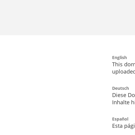
English
This dom
uploaded
Deutsch
Diese Do
Inhalte h
Español
Esta pág