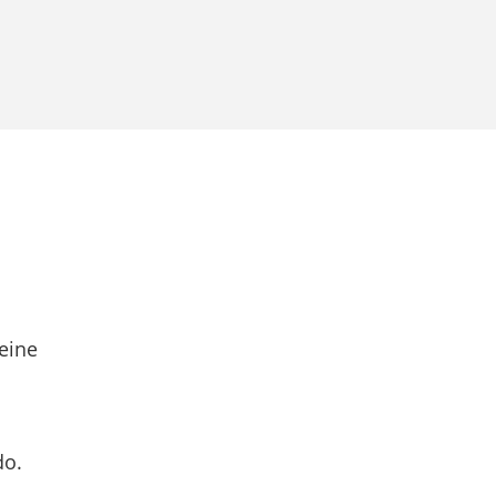
eine
do.